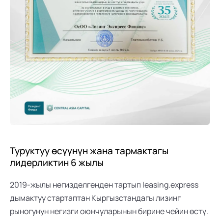
Туруктуу өсүүнүн жана тармактагы 
лидерликтин 6 жылы
2019-жылы негизделгенден тартып leasing.express 
дымактуу стартаптан Кыргызстандагы лизинг 
рыногунун негизги оюнчуларынын бирине чейин өстү. 