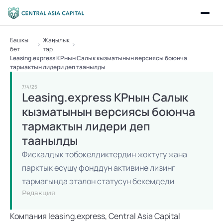
Башкы 
Жаңылык
бет
тар
Leasing.express КРнын Салык кызматынын версиясы боюнча 
тармактын лидери деп таанылды
7/4/25
Leasing.express КРнын Салык 
кызматынын версиясы боюнча 
тармактын лидери деп 
таанылды
Фискалдык тобокелдиктердин жоктугу жана 
парктык өсүшү фонддун активине лизинг 
тармагында эталон статусун бекемдеди
Редакция
Компания 
leasing.express
, 
Central Asia Capital