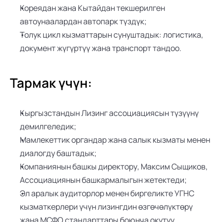
Кореядан жана Кытайдан текшерилген 
автоунаалардан автопарк түздүк;
Толук цикл кызматтарын сунуштадык: логистика, 
документ жүгүртүү жана транспорт тандоо.
Тармак үчүн:
Кыргызстандын Лизинг ассоциациясын түзүүнү 
демилгеледик;
Мамлекеттик органдар жана салык кызматы менен 
диалогду баштадык;
Компаниянын башкы директору, Максим Сыщиков, 
Ассоциациянын башкармалыгын жетектеди;
Эл аралык аудиторлор менен биргеликте УГНС 
кызматкерлери үчүн лизингдин өзгөчөлүктөрү 
жана МСФО стандарттары боюнча окутуу 