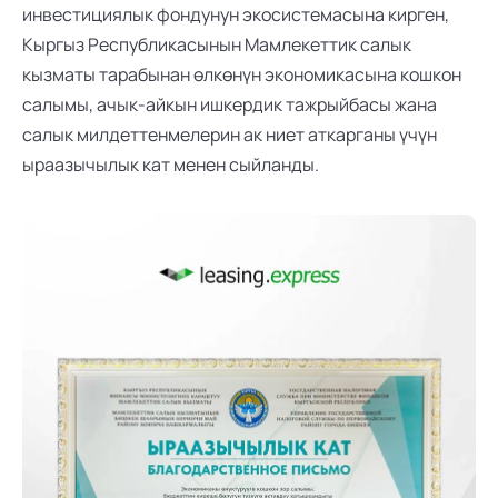
инвестициялык фондунун экосистемасына кирген, 
Кыргыз Республикасынын Мамлекеттик салык 
кызматы
 тарабынан өлкөнүн экономикасына кошкон 
салымы, ачык-айкын ишкердик тажрыйбасы жана 
салык милдеттенмелерин ак ниет аткарганы үчүн 
ыраазычылык кат
 менен 
сыйланды
.