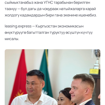
сыймыктанабыз жана УГНС тарабынан берилген 
таануу — бул дагы да чоңураак натыйжаларга карай 
жолдогу кадамдардын бири гана экенине ишенебиз.
leasing.express — Кыргызстан экономикасын 
өнүктүрүүгө багытталган туруктуу өсүштүн күчтүү 
мисалы.