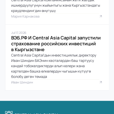
ишмердүүлүгүнүн жыйынтыгы жана Кыргызстандагы 
краудлендингдин өнүгүшү
Мария Карнакова
Jul 17, 2026
ВЭБ.РФ И Central Asia Capital запустили 
страхование российских инвестиций 
в Кыргызстане
Central Asia Capital'дын инвестициялык директору 
Иван Шиндин БАЭнин квоталардан баш тартуусу 
кандай тобокелдиктерди алып келери жана 
картелден башка өлкөлөрдүн чыгышын күтүүгө 
болобу деген темада
Иван Шиндин