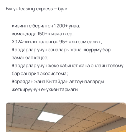
Бүгүн leasing.express
— бул:
лизингге берилген 1 200+ унаа;
командада 150+ кызматкер;
2024-жылы төлөнгөн 95+ млн сом салык;
Кардарлар үчүн зоналары жана шоуруму бар 
заманбап кеңсе;
Кардарлар үчүн жеке кабинет жана онлайн төлөмү 
бар санарип экосистема;
Кореядан жана Кытайдан автоунааларды 
жеткирүүнүн өнүккөн тармагы.