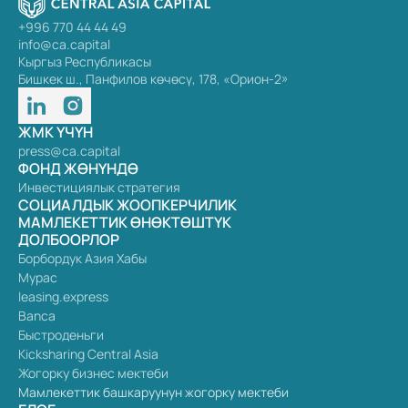
+996 770 44 44 49
info@ca.capital
Кыргыз Республикасы
Бишкек ш., Панфилов көчөсү, 178, «Орион-2»
ЖМК ҮЧҮН
press@ca.capital
ФОНД ЖӨНҮНДӨ
Инвестициялык стратегия
СОЦИАЛДЫК ЖООПКЕРЧИЛИК
МАМЛЕКЕТТИК ӨНӨКТӨШТҮК
ДОЛБООРЛОР
Борбордук Азия Хабы
Мурас
leasing.express
Banca
Быстроденьги
Kicksharing Central Asia
Жогорку бизнес мектеби
Мамлекеттик башкаруунун жогорку мектеби