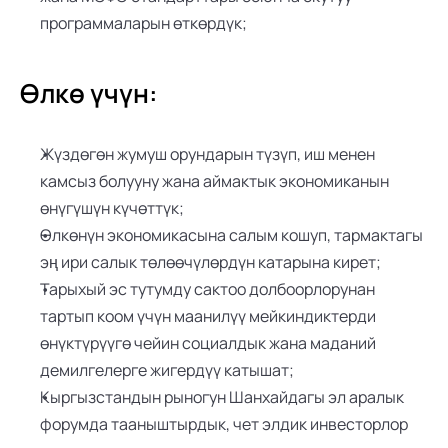
программаларын өткөрдүк;
Өлкө үчүн:
Жүздөгөн жумуш орундарын түзүп, иш менен 
камсыз болууну жана аймактык экономиканын 
өнүгүшүн күчөттүк;
Өлкөнүн экономикасына салым кошуп, тармактагы 
эң ири салык төлөөчүлөрдүн катарына кирет;
Тарыхый эс тутумду сактоо долбоорлорунан 
тартып коом үчүн маанилүү мейкиндиктерди 
өнүктүрүүгө чейин социалдык жана маданий 
демилгелерге жигердүү катышат;
Кыргызстандын рыногун Шанхайдагы эл аралык 
форумда тааныштырдык, чет элдик инвесторлор 