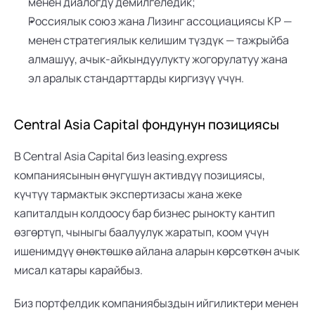
менен диалогду демилгеледик;
Россиялык союз жана Лизинг ассоциациясы КР — 
менен стратегиялык келишим түздүк — тажрыйба 
алмашуу, ачык-айкындуулукту жогорулатуу жана 
эл аралык стандарттарды киргизүү үчүн.
Central Asia Capital фондунун позициясы
В 
Central Asia Capital
 биз 
leasing.express
компаниясынын өнүгүшүн активдүү позициясы, 
күчтүү тармактык экспертизасы жана жеке 
капиталдын колдоосу бар бизнес рынокту кантип 
өзгөртүп, чыныгы баалуулук жаратып, коом үчүн 
ишенимдүү өнөктөшкө айлана аларын көрсөткөн ачык 
мисал катары карайбыз.
Биз портфелдик компаниябыздын ийгиликтери менен 