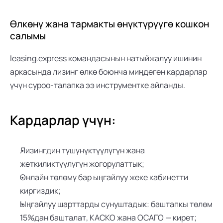
Өлкөнү жана тармакты өнүктүрүүгө кошкон 
салымы
leasing.express командасынын натыйжалуу ишинин 
аркасында лизинг өлкө боюнча миңдеген кардарлар 
үчүн суроо-талапка ээ инструментке айланды.
Кардарлар үчүн:
Лизингдин түшүнүктүүлүгүн жана 
жеткиликтүүлүгүн жогорулаттык;
Онлайн төлөмү бар ыңгайлуу жеке кабинетти 
киргиздик;
Ыңгайлуу шарттарды сунуштадык: баштапкы төлөм 
15%дан башталат, КАСКО жана ОСАГО — кирет;