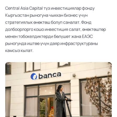
Central Asia Capital түз инвестициялар фонду 
Кыргызстан рыногуна чыккан бизнес үчүн 
стратегиялык өнөктөш болуп саналат. Фонд 
долбоорлорго кошо инвестиция салат, өнөктөштөр 
менен тобокелдиктерди бөлүшөт жана ЕАЭС 
рыногунда иштөө үчүн даяр инфраструктураны 
камсыз кылат.