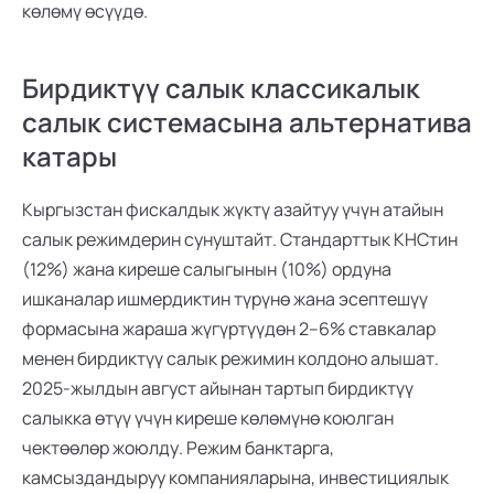
көлөмү өсүүдө.
Бирдиктүү салык классикалык 
салык системасына альтернатива 
катары
Кыргызстан фискалдык жүктү азайтуу үчүн атайын 
салык режимдерин сунуштайт. Стандарттык КНСтин 
(12%) жана киреше салыгынын (10%) ордуна 
ишканалар ишмердиктин түрүнө жана эсептешүү 
формасына жараша жүгүртүүдөн 2–6% ставкалар 
менен бирдиктүү салык режимин колдоно алышат. 
2025-жылдын август айынан тартып бирдиктүү 
салыкка өтүү үчүн киреше көлөмүнө коюлган 
чектөөлөр жоюлду. Режим банктарга, 
камсыздандыруу компанияларына, инвестициялык 