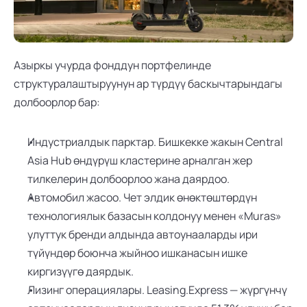
Азыркы учурда фонддун портфелинде 
структуралаштыруунун ар түрдүү баскычтарындагы 
долбоорлор бар:
Индустриалдык парктар. Бишкекке жакын Central 
Asia Hub өндүрүш кластерине арналган жер 
тилкелерин долбоорлоо жана даярдоо.
Автомобил жасоо. Чет элдик өнөктөштөрдүн 
технологиялык базасын колдонуу менен «Muras» 
улуттук бренди алдында автоунааларды ири 
түйүндөр боюнча жыйноо ишканасын ишке 
киргизүүгө даярдык.
Лизинг операциялары. Leasing.Express — жүргүнчү 