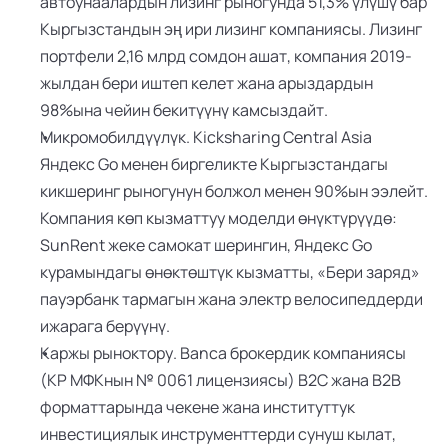
автоунаалардын лизинг рыногунда 51,3% үлүшү бар 
Кыргызстандын эң ири лизинг компаниясы. Лизинг 
портфели 2,16 млрд сомдон ашат, компания 2019-
жылдан бери иштеп келет жана арыздардын 
98%ына чейин бекитүүнү камсыздайт.
Микромобилдүүлүк. Kicksharing Central Asia 
Яндекс Go менен биргеликте Кыргызстандагы 
кикшеринг рыногунун болжол менен 90%ын ээлейт. 
Компания көп кызматтуу моделди өнүктүрүүдө: 
SunRent жеке самокат шерингин, Яндекс Go 
курамындагы өнөктөштүк кызматты, «Бери заряд» 
пауэрбанк тармагын жана электр велосипеддерди 
ижарага берүүнү.
Каржы рыноктору. Banca брокердик компаниясы 
(КР МФКнын № 0061 лицензиясы) B2C жана B2B 
форматтарында чекене жана институттук 
инвестициялык инструменттерди сунуш кылат, 