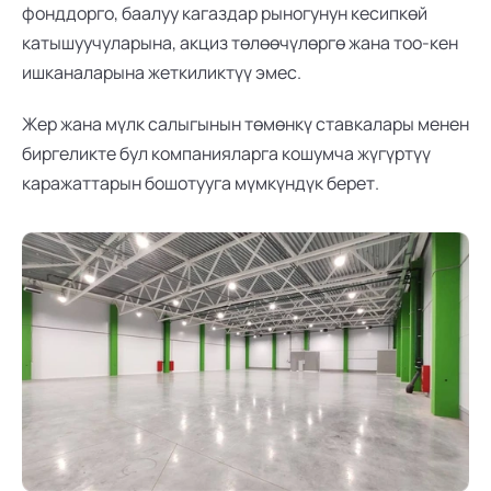
фонддорго, баалуу кагаздар рыногунун кесипкөй 
катышуучуларына, акциз төлөөчүлөргө жана тоо-кен 
ишканаларына жеткиликтүү эмес.
Жер жана мүлк салыгынын төмөнкү ставкалары менен 
биргеликте бул компанияларга кошумча жүгүртүү 
каражаттарын бошотууга мүмкүндүк берет.