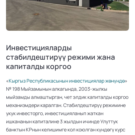
Инвестицияларды 
стабилдештирүү режими жана 
капиталды коргоо
«
Кыргыз Республикасынын инвестициялар жөнүндө
» 
№ 198 Мыйзамынын алкагында, 2003-жылкы 
мыйзамды алмаштырган, чет элдик капиталды коргоо 
механизмдери каралган. Стабилдештирүү режимине 
укук инвесторго, инвестицияланып жаткан 
ишкананын капиталине 3 жылдын ичинде Улуттук 
банктын КРнын келишимге кол коюлган күндөгү курс 