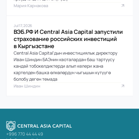
Мария Карнакова
Jul 17, 2026
ВЭБ.РФ И Central Asia Capital запустили 
страхование российских инвестиций 
в Кыргызстане
Central Asia Capital'дын инвестициялык директору 
Иван Шиндин БАЭнин квоталардан баш тартуусу 
кандай тобокелдиктерди алып келери жана 
картелден башка өлкөлөрдүн чыгышын күтүүгө 
болобу деген темада
Иван Шиндин
+996 770 44 44 49