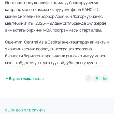
Өнөктөштөрдү квалификациялуу башкаруучулук 
кадрлар менен камсыз кылуу үчүн фонд РАНХиГС 
менен биргеликте Борбор Азиянын Жогорку бизнес 
мектебин ачты. 2025-жылдын октябрында бул жерде 
аймактагы биринчи MBA программасы старт алды.
Ошентип, Central Asia Capital өнөктөштөрдү аймактын 
экономикасына коопсуз интеграциялоо жана 
бизнести бириккен евразиялык рынокко чыгуу менен 
масштабдоо үчүн керектүү пайдубалды түзүүдө.
Бардык жаңылыктар
ОШОНДОЙ ЭЛЕ ОКУҢУЗ