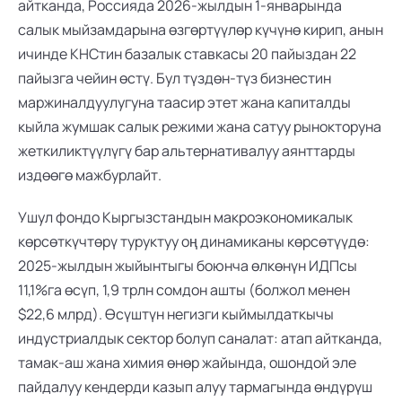
айтканда, Россияда 2026-жылдын 1-январында 
салык мыйзамдарына өзгөртүүлөр күчүнө кирип, анын 
ичинде КНСтин базалык ставкасы 20 пайыздан 22 
пайызга чейин өстү. Бул түздөн-түз бизнестин 
маржиналдуулугуна таасир этет жана капиталды 
кыйла жумшак салык режими жана сатуу рынокторуна 
жеткиликтүүлүгү бар альтернативалуу аянттарды 
издөөгө мажбурлайт.
Ушул фондо Кыргызстандын макроэкономикалык 
көрсөткүчтөрү туруктуу оң динамиканы көрсөтүүдө: 
2025-жылдын жыйынтыгы боюнча өлкөнүн ИДПсы 
11,1%га өсүп, 1,9 трлн сомдон ашты (болжол менен 
$22,6 млрд). Өсүштүн негизги кыймылдаткычы 
индустриалдык сектор болуп саналат: атап айтканда, 
тамак-аш жана химия өнөр жайында, ошондой эле 
пайдалуу кендерди казып алуу тармагында өндүрүш 