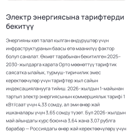
Электр энергиясына тарифтерди 
бекитүү
Энергияны көп талап кылган өндүрүштөр үчүн 
инфраструктуранын баасы өтө маанилүү фактор 
болуп саналат. Өкмөт тарабынан бекитилген 2025–
2030-жылдарга карата Орто мөөнөттүү тарифтик 
саясатка ылайык, турмуш-тиричилик эмес 
керектөөчүлөр үчүн тарифтер жыл сайын 
индексацияланууга тийиш. 2026-жылдын 1-майынан 
тартып электр энергиясынын коммерциялык тарифі 1 
кВт/саат үчүн 4,33 сомду, ал эми өнөр жай 
ишканалары үчүн 3,65 сомду түзөт. Бул 2026-жылдын 
май айындагы курс боюнча 3,64 жана 3,07 рублга 
барабар — Россиядагы өнөр жай керектөөчүлөрү үчүн 