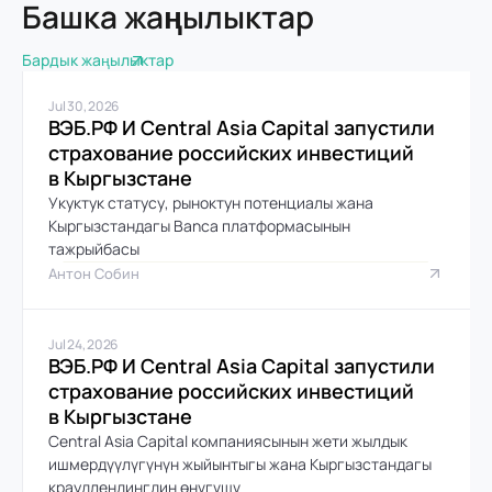
Башка жаңылыктар
Бардык жаңылыктар
Jul 30, 2026
ВЭБ.РФ И Central Asia Capital запустили 
страхование российских инвестиций 
в Кыргызстане
Укуктук статусу, рыноктун потенциалы жана 
Кыргызстандагы Banca платформасынын 
тажрыйбасы
Антон Собин
Jul 24, 2026
ВЭБ.РФ И Central Asia Capital запустили 
страхование российских инвестиций 
в Кыргызстане
Central Asia Capital компаниясынын жети жылдык 
ишмердүүлүгүнүн жыйынтыгы жана Кыргызстандагы 
краудлендингдин өнүгүшү