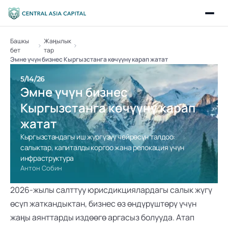
Башкы 
Жаңылык
бет
тар
Эмне үчүн бизнес Кыргызстанга көчүүнү карап жатат
5/14/26
Эмне үчүн бизнес 
Кыргызстанга көчүүнү карап 
жатат
Кыргызстандагы иш жүргүзүү чөйрөсүн талдоо: 
салыктар, капиталды коргоо жана релокация үчүн 
инфраструктура
Антон Собин
2026-жылы салттуу юрисдикциялардагы салык жүгү 
өсүп жаткандыктан, бизнес өз өндүрүштөрү үчүн 
жаңы аянттарды издөөгө аргасыз болууда. Атап 