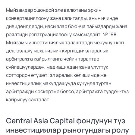
Мыйзамдар ошондой эле валютаны эркин 
конвертациялоону жана капиталды, анын ичинде 
дивиденддерди, насыялар боюнча пайыздарды жана 
роялтиди репатриациялоону камсыздайт. № 198 
Мыйзамы инвестициялык талаштарды чечүүнүн көп 
деңгээлдүү механизмин киргизди: эл аралык 
арбитражга кайрылганга чейин тараптар 
сүйлөшүүлөрдөн, медиациядан жана улуттук 
соттордон өтүшөт; эл аралык келишимде же 
инвестициялык макулдашууда күчүндө турган 
арбитраждык эскертме болсо, арбитражга түздөн-түз 
кайрылуу сакталат.
Central Asia Capital фондунун түз 
инвестициялар рыногундагы ролу