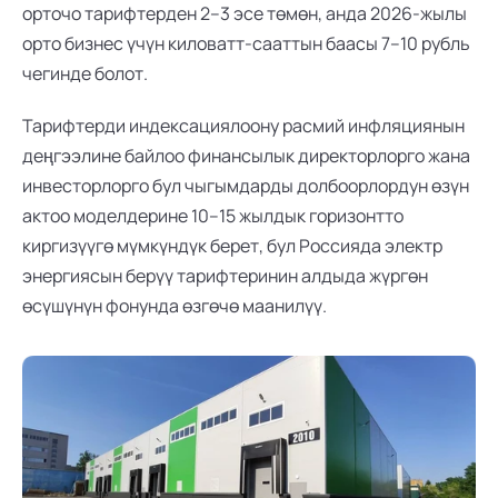
орточо тарифтерден 2–3 эсе төмөн, анда 2026-жылы 
орто бизнес үчүн киловатт-сааттын баасы 7–10 рубль 
чегинде болот.
Тарифтерди индексациялоону расмий инфляциянын 
деңгээлине байлоо финансылык директорлорго жана 
инвесторлорго бул чыгымдарды долбоорлордун өзүн 
актоо моделдерине 10–15 жылдык горизонтто 
киргизүүгө мүмкүндүк берет, бул Россияда электр 
энергиясын берүү тарифтеринин алдыда жүргөн 
өсүшүнүн фонунда өзгөчө маанилүү.