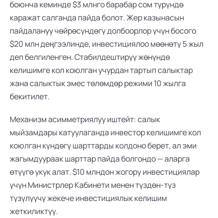
боюнча кеминде $3 млнго барабар сом түрүндө 
каражат салганда пайда болот. Жер казынасын 
пайдалануу чөйрөсүндөгү долбоорлор үчүн босого 
$20 млн деңгээлинде, инвестициялоо мөөнөтү 5 жыл 
деп белгиленген. Стабилдештирүү жөнүндө 
келишимге кол коюлган учурдан тартып салыктар 
жана салыктык эмес төлөмдөр режими 10 жылга 
бекитилет.
Механизм асимметриялуу иштейт: салык 
мыйзамдары катуулаганда инвестор келишимге кол 
коюлган күндөгү шарттарды колдоно берет, ал эми 
жагымдуураак шарттар пайда болгондо — аларга 
өтүүгө укук алат. $10 млндон жогору инвестициялар 
үчүн Министрлер Кабинети менен түздөн-түз 
түзүлүүчү жекече инвестициялык келишим 
жеткиликтүү.