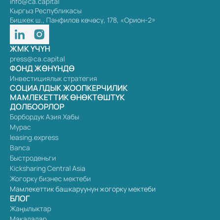
info@ca.capital
Кыргыз Республикасы
Бишкек ш., Панфилов көчөсү, 178, «Орион-2»
ЖМК ҮЧҮН
press@ca.capital
ФОНД ЖӨНҮНДӨ
Инвестициялык стратегия
СОЦИАЛДЫК ЖООПКЕРЧИЛИК
МАМЛЕКЕТТИК ӨНӨКТӨШТҮК
ДОЛБООРЛОР
Борбордук Азия Хабы
Мурас
leasing.express
Banca
Быстроденьги
Kicksharing Central Asia
Жогорку бизнес мектеби
Мамлекеттик башкаруунун жогорку мектеби
БЛОГ
Жаңылыктар
Макалалар