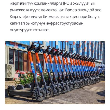
жергиликтүү компанияларга IPO аркылуу ачык 
рынокко чыгууга көмөктөшөт. Banca ошондой эле 
Кыргыз фондулук биржасынын акционери болуп, 
капитал рыногунун инфраструктурасын 
өнүктүрүүгө катышат.