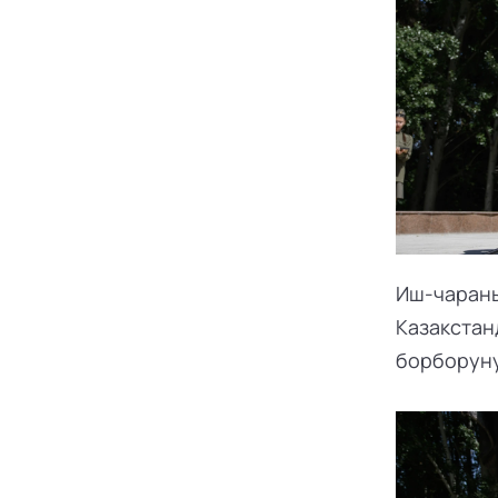
Иш-чараны
Казакстан
борборуну