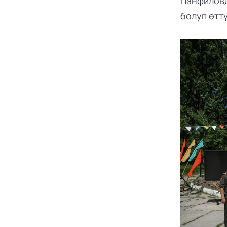
Панфиловд
болуп өттү