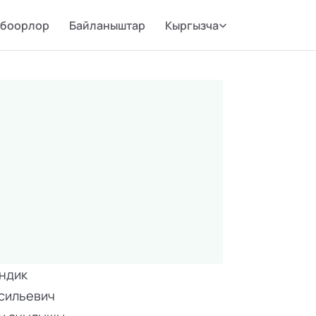
Select Language
боорлор
Байланыштар
Кыргызча
ндик 
сильевич 