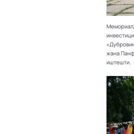
Мемориалды
инвестици
«Дубровин
жана Панф
иштешти.