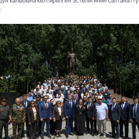
ун калыбына келтирилген эстелигинин салтанатту
.