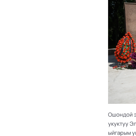
Ошондой э
укуктуу Э
ыйгарым у