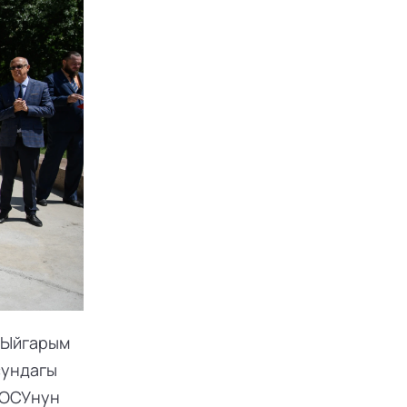
Ыйгарым 
ундагы 
ОСУнун 