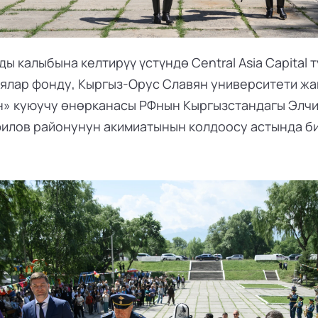
 калыбына келтирүү үстүндө Central Asia Capital тү
ялар фонду, Кыргыз-Орус Славян университети жан
» куюучу өнөрканасы РФнын Кыргызстандагы Элчи
илов районунун акимиатынын колдоосу астында би