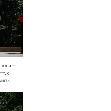
реси — 
тук 
ышты.