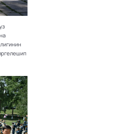
з 
а 
лигинин 
ргелешип 