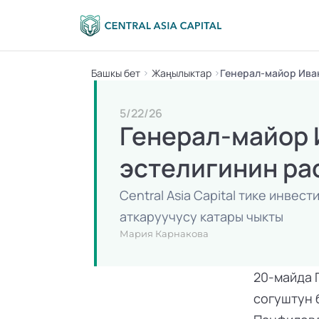
Башкы бет
Жаңылыктар
Генерал-майор Ива
5/22/26
Генерал-майор 
эстелигинин р
Central Asia Capital тике инве
аткаруучусу катары чыкты
Мария Карнакова
20-майда 
согуштун 