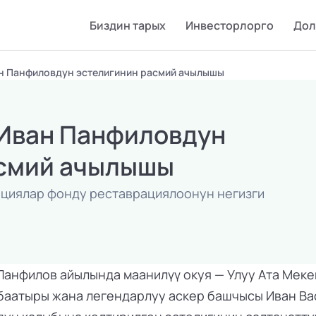
Биздин тарых
Инвесторлорго
Дол
н Панфиловдун эстелигинин расмий ачылышы
Иван Панфиловдун 
асмий ачылышы
стициялар фонду реставрациялоонун негизги 
Панфилов айылында маанилүү окуя — Улуу Ата Меке
баатыры жана легендарлуу аскер башчысы Иван Ва