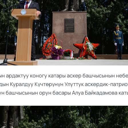
н ардактуу коногу катары аскер башчысынын небе
дын Куралдуу Күчтөрүнүн Улуттук аскердик-патриот
н башчысынын орун басары Алуа Байкадамова кат