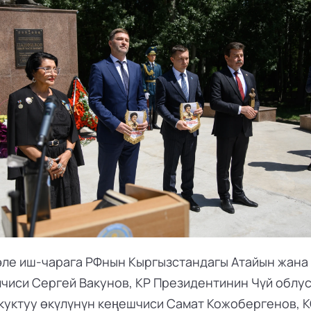
ле иш-чарага РФнын Кыргызстандагы Атайын жана 
лчиси Сергей Вакунов, КР Президентинин Чүй облус
куктуу өкүлүнүн кеңешчиси Самат Кожобергенов, К