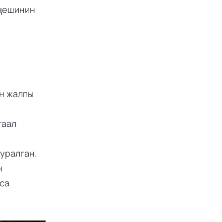
ңешинин 
 жалпы 
аал 
ралган. 
 
са 