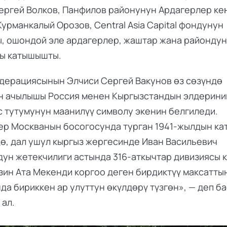
ергей Волков, Панфилов районунун Ардагерлер ке
урманкалый Орозов, Central Asia Capital фондунун 
, ошондой эле ардагерлер, жаштар жана райондун 
ы катышышты.
дерациясынын Элчиси Сергей Вакунов өз сөзүндө 
н ачылышы Россия менен Кыргызстандын элдеринин
с тутумунун маанилүү символу экенин белгиледи. 
р Москванын босогосунда турган 1941-жылдын кат
ө, дал ушул кыргыз жергесинде Иван Васильевич 
ун жетекчилиги астында 316-аткычтар дивизиясы ку
зин Ата Мекенди коргоо деген бирдиктүү максаттын
а бириккен ар улуттун өкүлдөрү түзгөн», — деп ба
 ал.