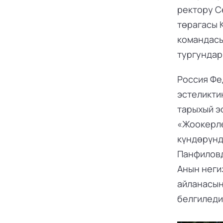
ректору С
төрагасы К
командасы
тургундар
Россия Фе
эстеликти
тарыхый э
«Жоокерле
күндөрүнд
Панфиловд
Анын неги
айланасынд
белгиледи