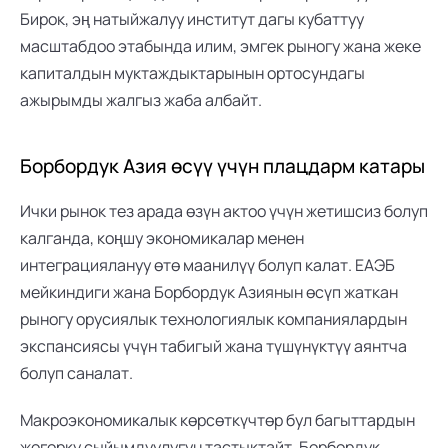
Бирок, эң натыйжалуу институт дагы кубаттуу 
масштабдоо этабында илим, эмгек рыногу жана жеке 
капиталдын муктаждыктарынын ортосундагы 
ажырымды жалгыз жаба албайт.
Борбордук Азия өсүү үчүн плацдарм катары
Ички рынок тез арада өзүн актоо үчүн жетишсиз болуп 
калганда, коңшу экономикалар менен 
интеграциялануу өтө маанилүү болуп калат. ЕАЭБ 
мейкиндиги жана Борбордук Азиянын өсүп жаткан 
рыногу орусиялык технологиялык компаниялардын 
экспансиясы үчүн табигый жана түшүнүктүү аянтча 
болуп саналат.
Макроэкономикалык көрсөткүчтөр бул багыттардын 
жогорку сыйымдуулугун тастыктайт. Борбордук 