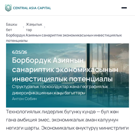
Башкы 
Жаңылык
бет
тар
Борбордук Азиянын санариптик экономикасынын инвестициялык 
потенциалы
6/25/26
Борбордук Азиянын 
санариптик экономикасынын 
инвестициялык потенциалы
Структуралык тоскоолдуктар жана географиялык 
диверсификациянын жаңы багыттары
Антон Собин
Технологиялык лидерлик бүгүнкү күндө — бул жөн 
гана амбиция эмес, экономикалык аман калуунун 
негизги шарты. Экономикалык өнүктүрүү министрлиги 