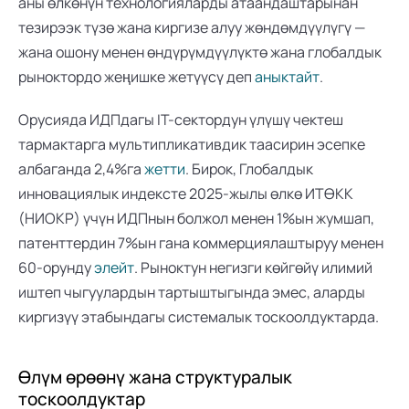
аны өлкөнүн технологияларды атаандаштарынан 
тезирээк түзө жана киргизе алуу жөндөмдүүлүгү — 
жана ошону менен өндүрүмдүүлүктө жана глобалдык 
рыноктордо жеңишке жетүүсү деп 
аныктайт
. 
Орусияда ИДПдагы IT-сектордун үлүшү чектеш 
тармактарга мультипликативдик таасирин эсепке 
албаганда 2,4%га 
жетти
. Бирок, Глобалдык 
инновациялык индексте 2025-жылы өлкө ИТӨКК 
(НИОКР) үчүн ИДПнын болжол менен 1%ын жумшап, 
патенттердин 7%ын гана коммерциялаштыруу менен 
60-орунду 
элейт
. Рыноктун негизги көйгөйү илимий 
иштеп чыгуулардын тартыштыгында эмес, аларды 
киргизүү этабындагы системалык тоскоолдуктарда.
Өлүм өрөөнү жана структуралык 
тоскоолдуктар