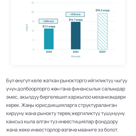
Бул өнүгүп келе жаткан рынокторго ийгиликтүү чыгуу 
үчүн долбоорлорго жөн гана финансылык салымдар 
эмес, акылдуу биргелешип каржылоо механизмдери 
керек. Жаңы юрисдикцияларга структураланган 
кирүүнү жана рынокту терең жергиликтүү түшүнүүнү 
камсыз кыла алган түз инвестициялар фонддору 
жана жеке инвесторлор өзгөчө мааниге ээ болот. 