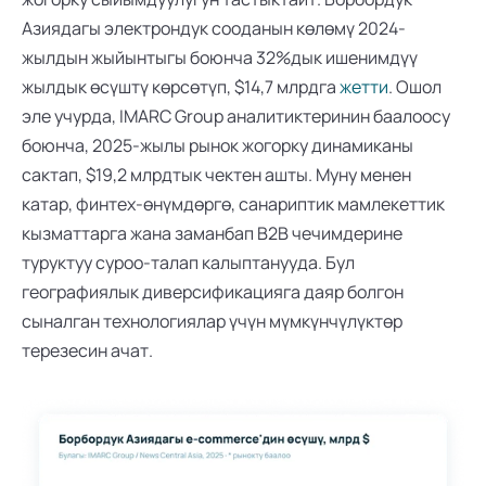
Азиядагы электрондук сооданын көлөмү 2024-
жылдын жыйынтыгы боюнча 32%дык ишенимдүү 
жылдык өсүштү көрсөтүп, $14,7 млрдга 
жетти
. Ошол 
эле учурда, IMARC Group аналитиктеринин баалоосу 
боюнча, 2025-жылы рынок жогорку динамиканы 
сактап, $19,2 млрдтык чектен ашты. Муну менен 
катар, финтех-өнүмдөргө, санариптик мамлекеттик 
кызматтарга жана заманбап B2B чечимдерине 
туруктуу суроо-талап калыптанууда. Бул 
географиялык диверсификацияга даяр болгон 
сыналган технологиялар үчүн мүмкүнчүлүктөр 
терезесин ачат.