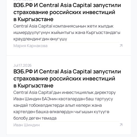
ВЭБ.РФ И Central Asia Capital запустили 
страхование российских инвестиций 
в Кыргызстане
Central Asia Capital компаниясынын жети жылдык 
ишмердүүлүгүнүн жыйынтыгы жана Кыргызстандагы 
краудлендингдин өнүгүшү
Мария Карнакова
Jul 17, 2026
ВЭБ.РФ И Central Asia Capital запустили 
страхование российских инвестиций 
в Кыргызстане
Central Asia Capital'дын инвестициялык директору 
Иван Шиндин БАЭнин квоталардан баш тартуусу 
кандай тобокелдиктерди алып келери жана 
картелден башка өлкөлөрдүн чыгышын күтүүгө 
болобу деген темада
Иван Шиндин