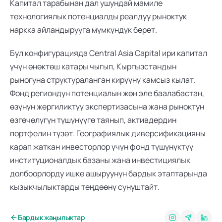
Капитал тарабынан дал ушундай мамиле 
технологиялык потенциалды реалдуу рыноктук 
наркка айландырууга мүмкүндүк берет.
Бул конфигурацияда Central Asia Capital ири капитал 
үчүн өнөктөш катары чыгып, Кыргызстандын 
рыногуна структураланган кирүүнү камсыз кылат. 
Фонд региондун потенциалын жөн эле баалабастан, 
өзүнүн жергиликтүү экспертизасына жана рыноктун 
өзгөчөлүгүн түшүнүүгө таянып, активдердин 
портфелин түзөт. Географиялык диверсификацияны 
карап жаткан инвесторлор үчүн фонд түшүнүктүү 
институционалдык базаны жана инвестициялык 
долбоорлорду ишке ашыруунун бардык этаптарында 
кызыкчылыктарды теңдөөнү сунуштайт.
Бардык жаңылыктар