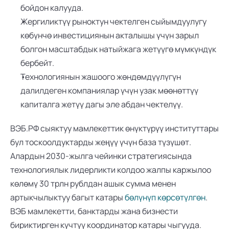
бойдон калууда.
Жергиликтүү рыноктун чектелген сыйымдуулугу 
көбүнчө инвестициянын акталышы үчүн зарыл 
болгон масштабдык натыйжага жетүүгө мүмкүндүк 
бербейт.
Технологиянын жашоого жөндөмдүүлүгүн 
далилдеген компаниялар үчүн узак мөөнөттүү 
капиталга жетүү дагы эле абдан чектелүү.
ВЭБ.РФ сыяктуу мамлекеттик өнүктүрүү институттары 
бул тоскоолдуктарды жеңүү үчүн база түзүшөт. 
Алардын 2030-жылга чейинки стратегиясында 
технологиялык лидерликти колдоо жалпы каржылоо 
көлөмү 30 трлн рублдан ашык сумма менен 
артыкчылыктуу багыт катары 
бөлүнүп көрсөтүлгөн
. 
ВЭБ мамлекетти, банктарды жана бизнести 
бириктирген күчтүү координатор катары чыгууда. 