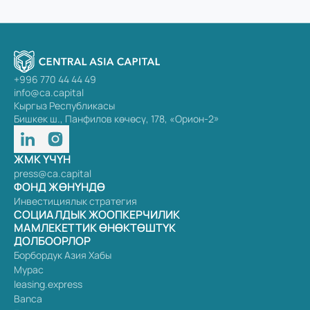
+996 770 44 44 49
info@ca.capital
Кыргыз Республикасы
Бишкек ш., Панфилов көчөсү, 178, «Орион-2»
ЖМК ҮЧҮН
press@ca.capital
ФОНД ЖӨНҮНДӨ
Инвестициялык стратегия
СОЦИАЛДЫК ЖООПКЕРЧИЛИК
МАМЛЕКЕТТИК ӨНӨКТӨШТҮК
ДОЛБООРЛОР
Борбордук Азия Хабы
Мурас
leasing.express
Banca