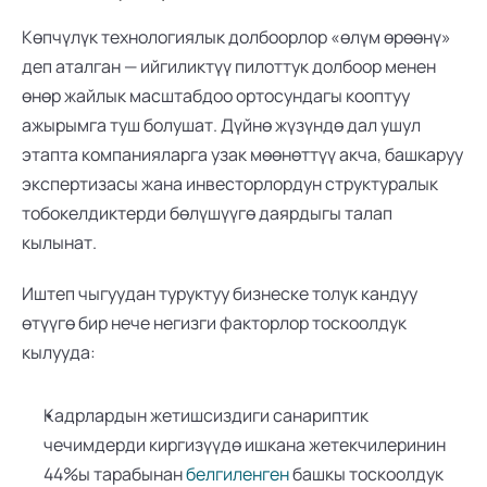
Көпчүлүк технологиялык долбоорлор «өлүм өрөөнү» 
деп аталган — ийгиликтүү пилоттук долбоор менен 
өнөр жайлык масштабдоо ортосундагы кооптуу 
ажырымга туш болушат. Дүйнө жүзүндө дал ушул 
этапта компанияларга узак мөөнөттүү акча, башкаруу 
экспертизасы жана инвесторлордун структуралык 
тобокелдиктерди бөлүшүүгө даярдыгы талап 
кылынат. 
Иштеп чыгуудан туруктуу бизнеске толук кандуу 
өтүүгө бир нече негизги факторлор тоскоолдук 
кылууда:
Кадрлардын жетишсиздиги санариптик 
чечимдерди киргизүүдө ишкана жетекчилеринин 
44%ы тарабынан 
белгиленген
 башкы тоскоолдук 