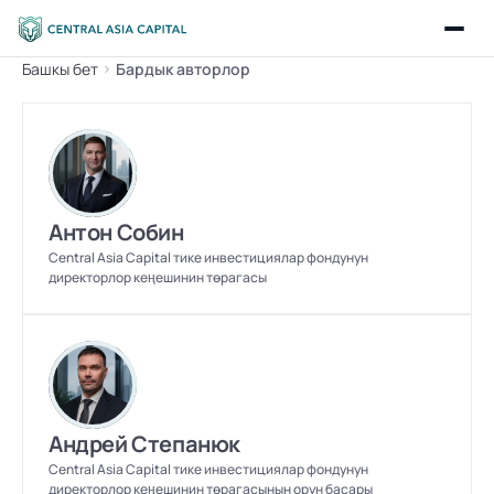
Башкы бет
Бардык авторлор
Антон Собин
Central Asia Capital тике инвестициялар фондунун 
директорлор кеңешинин төрагасы
Андрей Степанюк
Central Asia Capital тике инвестициялар фондунун 
директорлор кеңешинин төрагасынын орун басары