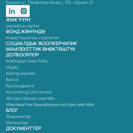
Бишкек ш., Панфилов көчөсү, 178, «Орион-2»
ЖМК ҮЧҮН
press@ca.capital
ФОНД ЖӨНҮНДӨ
Инвестициялык стратегия
СОЦИАЛДЫК ЖООПКЕРЧИЛИК
МАМЛЕКЕТТИК ӨНӨКТӨШТҮК
ДОЛБООРЛОР
Борбордук Азия Хабы
Мурас
leasing.express
Banca
Быстроденьги
Kicksharing Central Asia
Жогорку бизнес мектеби
Мамлекеттик башкаруунун жогорку мектеби
БЛОГ
Жаңылыктар
Макалалар
ДОКУМЕНТТЕР